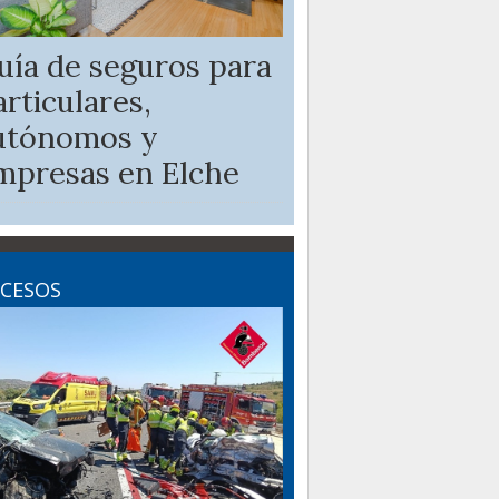
uía de seguros para
articulares,
utónomos y
mpresas en Elche
CESOS