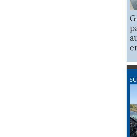
G
p
a
e
SU