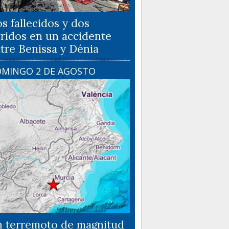
s fallecidos y dos
ridos en un accidente
tre Benissa y Dénia
MINGO 2 DE AGOSTO
 terremoto de magnitud