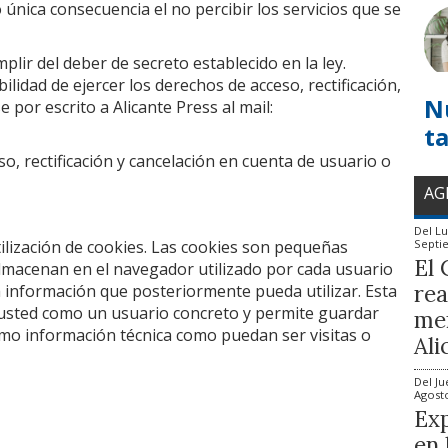
 única consecuencia el no percibir los servicios que se
lir del deber de secreto establecido en la ley.
lidad de ejercer los derechos de acceso, rectificación,
N
 por escrito a Alicante Press al mail:
t
o, rectificación y cancelación en cuenta de usuario o
AG
Del
Lu
utilización de cookies. Las cookies son pequeñas
Septi
El 
lmacenan en el navegador utilizado por cada usuario
rea
a información que posteriormente pueda utilizar. Esta
a usted como un usuario concreto y permite guardar
mem
omo información técnica como puedan ser visitas o
Ali
Del
Ju
Agost
Exp
en 