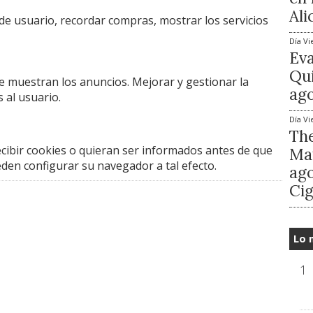
Ali
de usuario, recordar compras, mostrar los servicios
Día
Vi
Ev
Qui
se muestran los anuncios. Mejorar y gestionar la
ago
 al usuario.
Día
Vi
The
cibir cookies o quieran ser informados antes de que
Mat
en configurar su navegador a tal efecto.
ago
Cig
Lo 
1