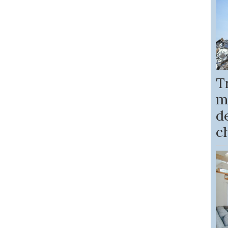
T
m
de
c