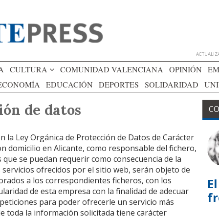
ACTUALIZA
A
CULTURA
COMUNIDAD VALENCIANA
OPINIÓN
EM
ECONOMÍA
EDUCACIÓN
DEPORTES
SOLIDARIDAD
UN
ión de datos
CO
en la Ley Orgánica de Protección de Datos de Carácter
on domicilio en Alicante, como responsable del fichero,
s que se puedan requerir como consecuencia de la
 servicios ofrecidos por el sitio web, serán objeto de
rados a los correspondientes ficheros, con los
El
tularidad de esta empresa con la finalidad de adecuar
f
peticiones para poder ofrecerle un servicio más
e toda la información solicitada tiene carácter