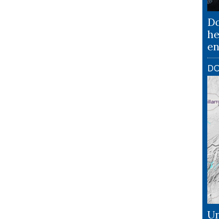
Do
he
en
DO
Un