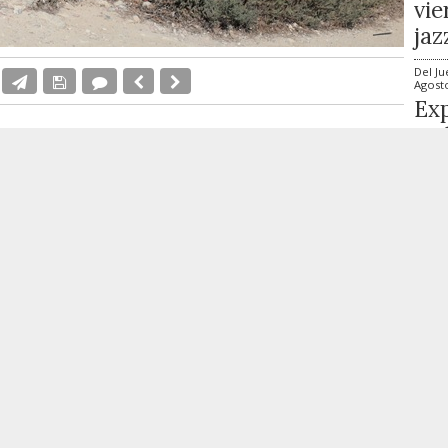
vie
jaz
Del
Ju
Agost
Exp
en 
tes a la isla con presencia las 24 horas y
Ali
dinados con las distintas unidades de la
reserva marina.
Día
Vi
Ev
Qui
iembre con un dispositivo especial de seguridad para
ago
y embarcaciones durante el verano. La Operación Verano
Civil
y la
Policía Local
de Alicante, con presencia diaria
Día
Vi
e las 24 horas.
The
Mat
miércoles en la isla con la participación del subdelegado
ago
oronel jefe de la Comandancia de la Guardia Civil,
Cig
de Seguridad del Ayuntamiento de Alicante,
Julio Calero
. El
ejorar la respuesta ante emergencias y garantizar la