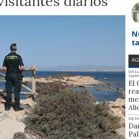
visitantes diarios
N
t
AG
Del
Lu
Septi
El 
rea
mem
Ali
Día
Vi
Dan
Pab