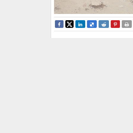
La Policía local asigna 10 agen
refuerzo el fin de semana coor
Guardia Civil presentes en la 
Tabarca
contará hasta el 15 de sept
atender el incremento de visitantes 
2026 coordina medios de la
Guardia 
en la isla y atención municipal durant
El operativo ha sido presentado este 
del Gobierno,
Manuel Pineda
; el c
Francisco Sevillano
, y el concejal 
objetivo es reforzar la prevención, m