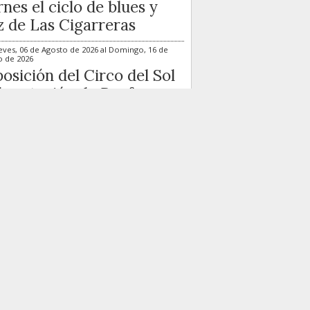
rnes el ciclo de blues y
z de Las Cigarreras
eves, 06 de Agosto de 2026
al
Domingo, 16 de
o de 2026
osición del Circo del Sol
la estación de Renfe
cante
ernes, 14 de Agosto de 2026
a Romero & Gypsy Swing
ntet actuarán el 14 de
sto en Las Cigarreras
ernes, 21 de Agosto de 2026
 Sara Gee & Ramblin’
t Band llegan el 21 de
sto al ciclo de Las
arreras