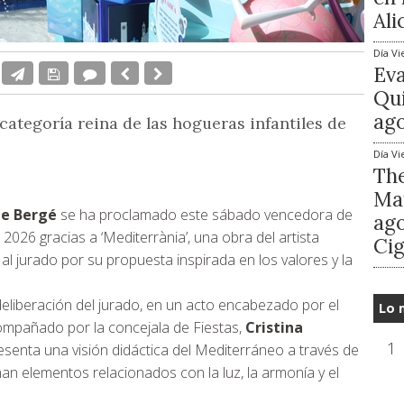
Ali
Día
Vi
Ev
Qui
ago
categoría reina de las hogueras infantiles de
Día
Vi
The
Mat
pe Bergé
se ha proclamado este sábado vencedora de
ago
2026 gracias a ‘Mediterrània’, una obra del artista
Cig
l jurado por su propuesta inspirada en los valores y la
 deliberación del jurado, en un acto encabezado por el
Lo 
ompañado por la concejala de Fiestas,
Cristina
1
senta una visión didáctica del Mediterráneo a través de
n elementos relacionados con la luz, la armonía y el