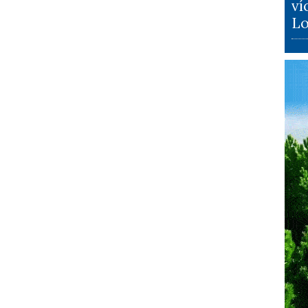
ví
Lo