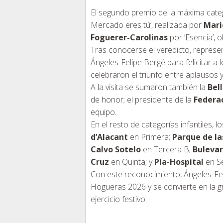
El segundo premio de la máxima categ
Mercado eres tú’, realizada por
Mari
Foguerer-Carolinas
por ‘Esencia’, 
Tras conocerse el veredicto, represen
Ángeles-Felipe Bergé para felicitar a
celebraron el triunfo entre aplausos
A la visita se sumaron también la
Bell
de honor; el presidente de la
Federa
equipo.
En el resto de categorías infantiles,
d’Alacant
en Primera;
Parque de la
Calvo Sotelo
en Tercera B;
Bulevar
Cruz
en Quinta; y
Pla-Hospital
en Se
Con este reconocimiento, Ángeles-Fel
Hogueras 2026 y se convierte en la gra
ejercicio festivo.