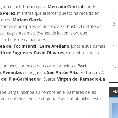
oría infantil ha sido para
Mercado Central
con ‘El
2
o Pérez
, mientras que el tercer puesto ha recaído en
obra de
Miriam García
.
3
tantes municipales se desplazaron hasta el distrito de
 los integrantes más jóvenes de la comisión, que
 y cánticos de campeones.
4
ea del Foc Infantil
,
Leire Arellano
, junto a sus damas
ció de Fogueres
,
David Olivares
, y miembros de su
 los primeros premios han correspondido a
Port
5
s Avenidas
en Segunda;
San Antón Alto
en Tercera A;
 del Pla-Garbinet
en Cuarta;
Virgen del Remedio-La
xta.
EM
ipe Bergé inscribe su nombre en el palmarés de las
n triunfadora de la categoría Especial infantil de este