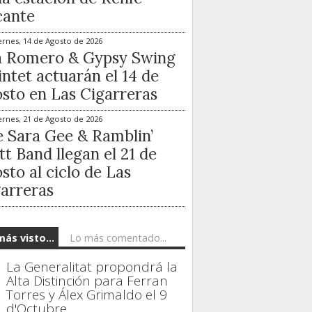
cante
ernes, 14 de Agosto de 2026
a Romero & Gypsy Swing
ntet actuarán el 14 de
sto en Las Cigarreras
ernes, 21 de Agosto de 2026
 Sara Gee & Ramblin’
t Band llegan el 21 de
sto al ciclo de Las
arreras
más visto...
Lo más comentado...
La Generalitat propondrá la
Alta Distinción para Ferran
Torres y Álex Grimaldo el 9
d'Octubre