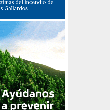
ctimas del incendio de
s Gallardos