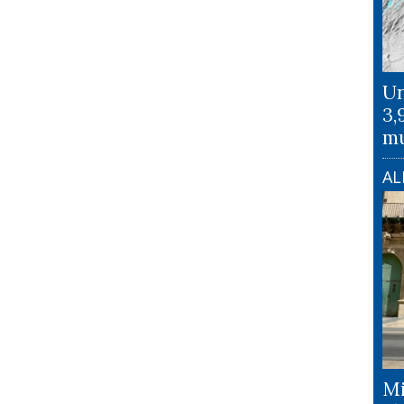
Un
3,
mu
AL
Mi