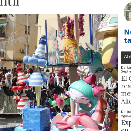
ntil
N
t
AG
Del
Lu
Septi
El 
rea
mem
Ali
Del
Ju
Agost
Exp
en 