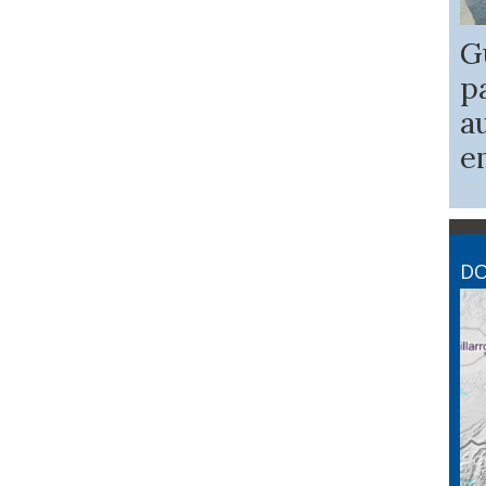
G
p
a
e
DO