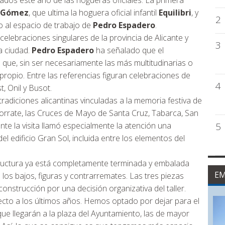
rgados este año de las hogueras oficiales. La primera
o Gómez
, que ultima la hoguera oficial infantil
Equilibri
, y
2
o al espacio de trabajo de
Pedro Espadero
.
elebraciones singulares de la provincia de Alicante y
3
a ciudad.
Pedro Espadero
ha señalado que el
que, sin ser necesariamente las más multitudinarias o
ropio. Entre las referencias figuran celebraciones de
4
, Onil y Busot.
tradiciones alicantinas vinculadas a la memoria festiva de
 Porrate, las Cruces de Mayo de Santa Cruz, Tabarca, San
nte la visita llamó especialmente la atención una
5
l edificio Gran Sol, incluida entre los elementos del
tructura ya está completamente terminada y embalada
EM
e los bajos, figuras y contrarremates. Las tres piezas
onstrucción por una decisión organizativa del taller.
cto a los últimos años. Hemos optado por dejar para el
que llegarán a la plaza del Ayuntamiento, las de mayor