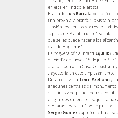
tamaño, pero más fáciles de rematar
en el taller”, indicó el artista.
El alcalde
Luis Barcala
destacó el com
final previa a la plantà. “La visita a l
tensión, los nervios y la responsabil
la plaza del Ayuntamiento”, señaló. El
que se les puede hacer a los alicantin
días de Hogueras”.
La hoguera oficial infantil
Equilibri
, 
mediodía del jueves 18 de junio. Será l
a la fachada de la Casa Consistorial 
trayectoria en este emplazamiento.
Durante la visita,
Leire Arellano
y su
arlequines centrales del monumento, 
bailarines y pequeños perros equilibr
de grandes dimensiones, que irá ubic
preparada para su fase de pintura.
Sergio Gómez
explicó que ha buscad