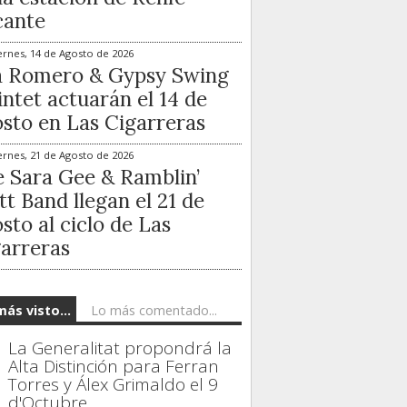
cante
ernes, 14 de Agosto de 2026
a Romero & Gypsy Swing
ntet actuarán el 14 de
sto en Las Cigarreras
ernes, 21 de Agosto de 2026
 Sara Gee & Ramblin’
t Band llegan el 21 de
sto al ciclo de Las
arreras
más visto...
Lo más comentado...
La Generalitat propondrá la
Alta Distinción para Ferran
Torres y Álex Grimaldo el 9
d'Octubre