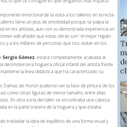
. Así, lo que se consigue es que tengamos más espacio
ponente emocional de la visita a los talleres en la recta
os talleres tiene un plus de emotividad porque se palpa la
idad en los artistas, aun con su demostrada experiencia en
 primer edil añadió que estas obras son “el mejor regalo
T
os y a los millares de personas que nos visitan en los
m
de
Sergio Gómez
, estará completamente acabada al
de
a decimotercera hoguera oficial infantil del artista frente
c
y mantiene la línea didáctica que ha caracterizado su
s Damas de Honor pudieron ver la fase de pintura de los
así como otras figuras de menor tamaño, entre ellas
istas. En otra zona del taller se encontraba una cabeza
ada en la parte trasera de la hoguera y que estaba
o trasladar la idea de equilibrio de una forma visual y