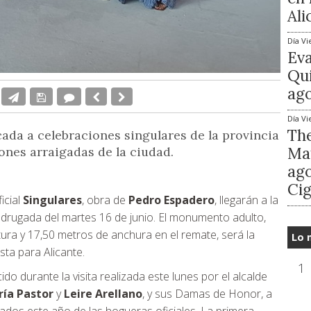
Ali
Día
Vi
Ev
Qui
ago
Día
Vi
The
ada a celebraciones singulares de la provincia
Mat
iones arraigadas de la ciudad.
ago
Cig
icial
Singulares
, obra de
Pedro Espadero
, llegarán a la
drugada del martes 16 de junio. El monumento adulto,
tura y 17,50 metros de anchura en el remate, será la
Lo 
sta para Alicante.
1
do durante la visita realizada este lunes por el alcalde
ía Pastor
y
Leire Arellano
, y sus Damas de Honor, a