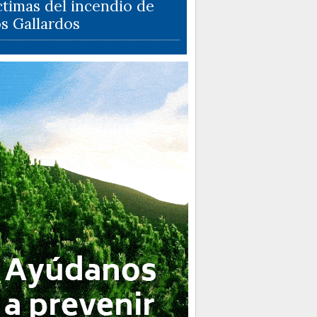
ctimas del incendio de
s Gallardos