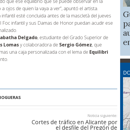
tado que ese equilibrio que se puede observar en la
 ojos de quien la vaya a ver”, apuntó el artista.
G
a infantil esté concluida antes de la mascletà del jueves
p
del Foc infantil y sus Damas de Honor puedan acudir ese
nalizado.
a
abatha Delgado
, estudiante del Grado Superior de
e
as Lomas
y colaboradora de
Sergio Gómez
, que
mas una caja personalizada con el lema de
Equilibri
nto.
DO
HOGUERAS
Noticia siguiente:
Cortes de tráfico en Alicante por
el desfile del Pregón de