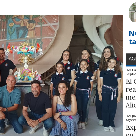
N
t
AG
Del
Lu
Septi
El 
rea
mem
Ali
Del
Ju
Agost
Exp
en 