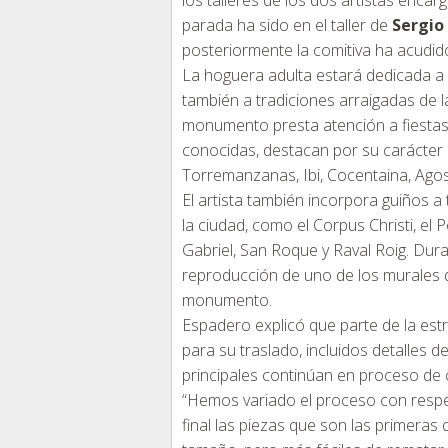
los talleres de los dos artistas enca
parada ha sido en el taller de
Sergi
posteriormente la comitiva ha acudid
La hoguera adulta estará dedicada a c
también a tradiciones arraigadas de l
monumento presta atención a fiestas 
conocidas, destacan por su carácter p
Torremanzanas, Ibi, Cocentaina, Agost
El artista también incorpora guiños a 
la ciudad, como el Corpus Christi, el
Gabriel, San Roque y Raval Roig. Dura
reproducción de uno de los murales de
monumento.
Espadero explicó que parte de la es
para su traslado, incluidos detalles d
principales continúan en proceso de c
“Hemos variado el proceso con respe
final las piezas que son las primeras 