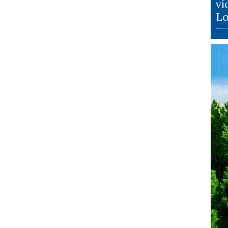
ví
Lo