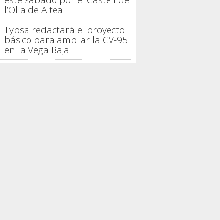
este sábado por el Castell de
l’Olla de Altea
Typsa redactará el proyecto
básico para ampliar la CV-95
en la Vega Baja
La provincia de Alicante logra
en julio su mejor ocupación
turística de 2026
La gastronomía española
distingue la trayectoria de
Casto Copete en Nou
Manolín
Alicante proyecta 42.000
viviendas, seis parques y un
tercer hospital
PRESAS