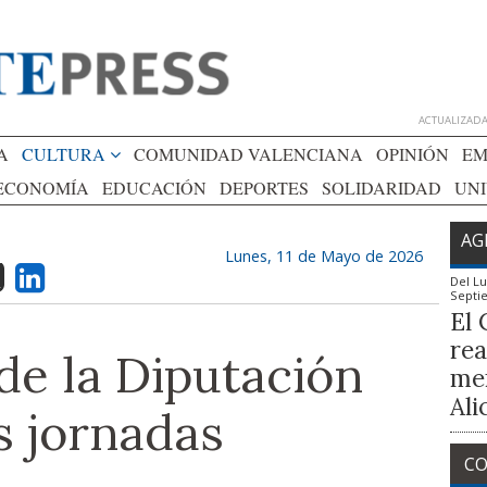
ACTUALIZADA 
A
CULTURA
COMUNIDAD VALENCIANA
OPINIÓN
EM
ECONOMÍA
EDUCACIÓN
DEPORTES
SOLIDARIDAD
UN
AG
Lunes, 11 de Mayo de 2026
Del
Lu
Septi
El 
rea
de la Diputación
mem
Ali
s jornadas
CO