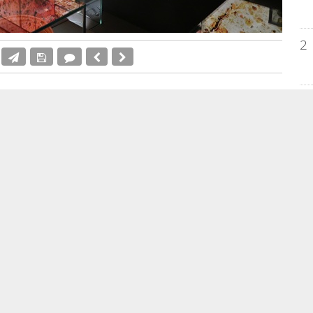
2
 Día Internacional de los Museos, que apuesta
3
4
erá a participar en la celebración del
Día
on una programación especial en el
MARQ
, el
no de Cultura Juan Gil-Albert
, que se integran
ta de la red
Museos de Alicante
.
5
 se celebra bajo el lema “Museos uniendo un
s culturales, visitas, talleres, actividades
 de puertas abiertas. Además, los visitantes
al
Pasaporte de los Museos
, que se entregará
EM
 un obsequio al conseguir cuatro sellos de otros