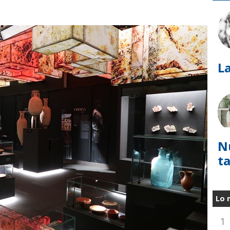
La
N
t
Lo 
1