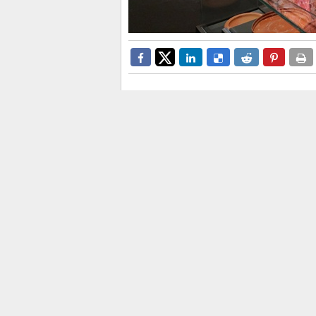
La Diputación se vuelca con el
por espacios de diálogo
La
Diputación de Alicante
volv
Internacional de los Museos
c
MUBAG
y el
Instituto Alicanti
un año más en la agenda conjun
La conmemoración, que este año
mundo dividido”, reunirá propuesta
familiares, conciertos y jornadas
podrán participar en el tradicion
al público y podrá canjearse por