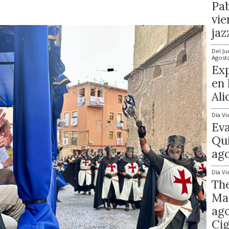
Pab
vie
jaz
Del
Ju
Agost
Exp
en 
Ali
Día
Vi
Ev
Qui
ago
Día
Vi
The
Mat
ago
Cig