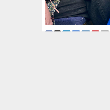
El presidente provincial ha de
las principales señas de identi
El presidente de la
Diputación 
la Entrada de Moros y Cristiano
calendario festivo del municipio.
Durante la celebración, Pérez h
localidad y diputada provincial,
M
por la participación de festeros,