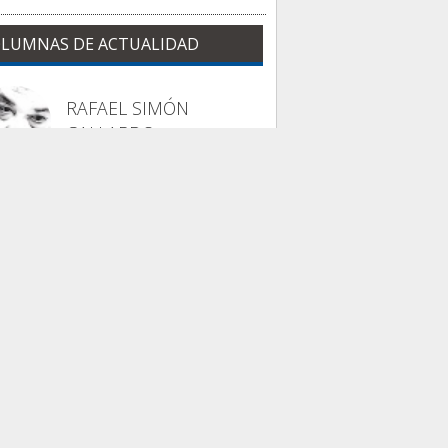
LUMNAS DE ACTUALIDAD
RAFAEL SIMÓN
GALLARDO
La columna de Trajano
 Odisea sin dioses...
INMA LARA VÁZQUEZ
Nuestra casa común
uestra casa común
ambién tiene fiebre