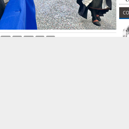
CO
La
stacado el valor de estas fiestas como una de
dad de la provincia
de Alicante
,
Toni Pérez
, ha asistido esta tarde a
s de
Biar
, uno de los actos más destacados del
N
a estado acompañado por la alcaldesa de la
t
agdalena Martínez
, en una jornada marcada
 comparsas y vecinos.