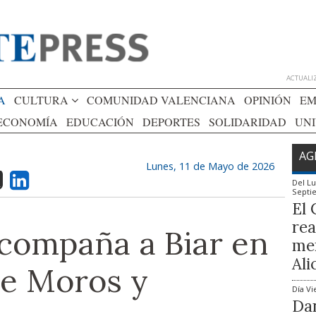
ACTUALIZ
A
CULTURA
COMUNIDAD VALENCIANA
OPINIÓN
EM
ECONOMÍA
EDUCACIÓN
DEPORTES
SOLIDARIDAD
UN
AG
Lunes, 11 de Mayo de 2026
Del
Lu
Septi
El 
rea
acompaña a Biar en
mem
Ali
de Moros y
Día
Vi
Dan