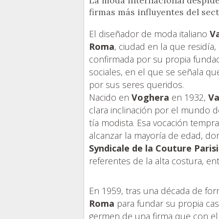
La moda internacional despide
firmas más influyentes del sec
El diseñador de moda italiano
V
Roma
, ciudad en la que residía,
confirmada por su propia funda
sociales, en el que se señala q
por sus seres queridos.
Nacido en
Voghera
en 1932,
Va
clara inclinación por el mundo de
tía modista. Esa vocación tempra
alcanzar la mayoría de edad, do
Syndicale de la Couture Paris
referentes de la alta costura, en
En 1959, tras una década de form
Roma
para fundar su propia ca
germen de una firma que con el 