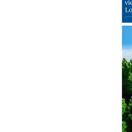
ví
Lo