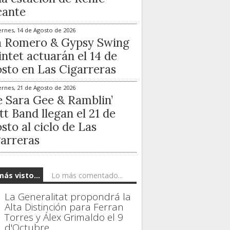
cante
ernes, 14 de Agosto de 2026
a Romero & Gypsy Swing
ntet actuarán el 14 de
sto en Las Cigarreras
ernes, 21 de Agosto de 2026
 Sara Gee & Ramblin’
t Band llegan el 21 de
sto al ciclo de Las
arreras
más visto...
Lo más comentado...
La Generalitat propondrá la
Alta Distinción para Ferran
Torres y Álex Grimaldo el 9
d'Octubre