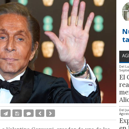
N
t
AG
Del
Lu
Septi
El 
rea
mem
Ali
Del
Ju
Agost
Exp
en 