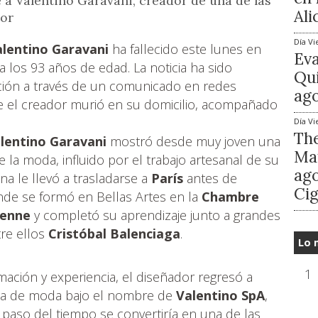
 a Valentino Garavani, creador de una de las
Ali
tor
Día
Vi
alentino Garavani
ha fallecido este lunes en
Ev
 a los 93 años de edad. La noticia ha sido
Qui
ción a través de un comunicado en redes
ago
ue el creador murió en su domicilio, acompañado
Día
Vi
The
lentino Garavani
mostró desde muy joven una
Mat
 la moda, influido por el trabajo artesanal de su
ago
na le llevó a trasladarse a
París
antes de
Cig
nde se formó en Bellas Artes en la
Chambre
ienne
y completó su aprendizaje junto a grandes
tre ellos
Cristóbal Balenciaga
.
Lo 
1
ación y experiencia, el diseñador regresó a
sa de moda bajo el nombre de
Valentino SpA
,
paso del tiempo se convertiría en una de las