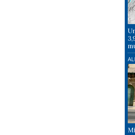
Un
3,
mu
AL
Mi