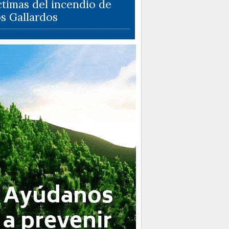
ctimas del incendio de
s Gallardos