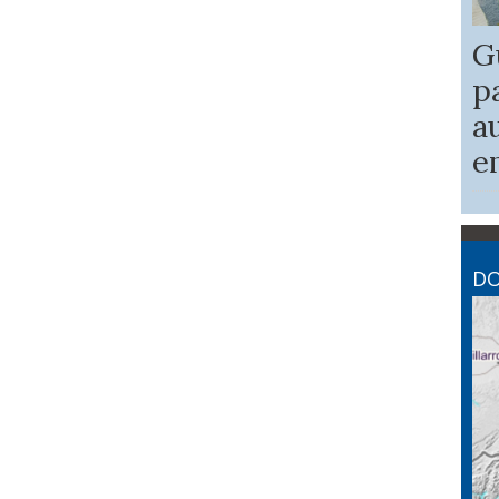
G
p
a
e
DO