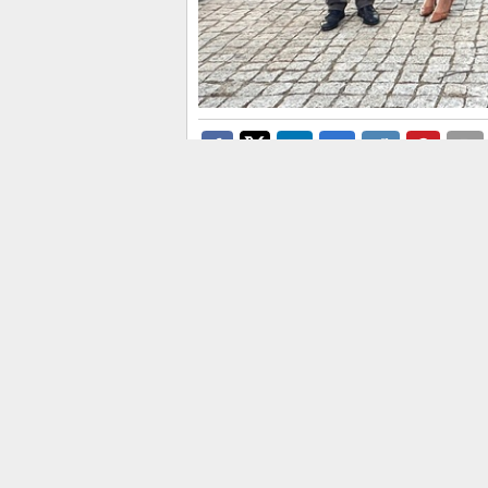
. Alicante da el pistoletazo de
con 5.000 corredores inscrito
Running
y pádel surf
se dan ci
nueva edición de
la
‘Gran Carre
impulsa desde su creación este
batido su récord de participaci
Los diputados del equipo de G
y Cristina García Garri
han vis
instalado estos días en los jardi
celebración de ambas pruebas. E