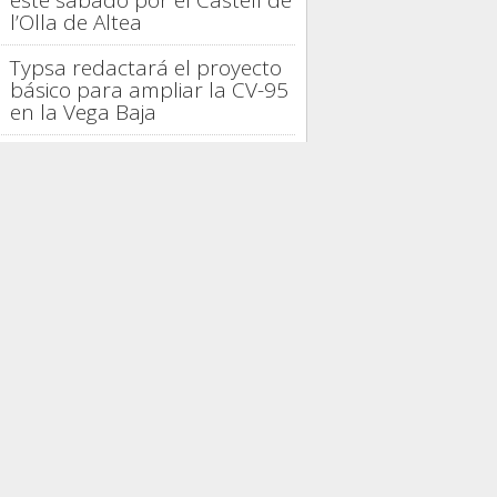
este sábado por el Castell de
l’Olla de Altea
Typsa redactará el proyecto
básico para ampliar la CV-95
en la Vega Baja
La provincia de Alicante logra
en julio su mejor ocupación
turística de 2026
La gastronomía española
distingue la trayectoria de
Casto Copete en Nou
Manolín
Alicante proyecta 42.000
viviendas, seis parques y un
tercer hospital
PRESAS