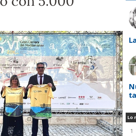
o con 5.000
La
N
t
Lo 
1