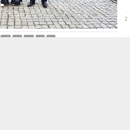
2
3
 salida a la VI Gran Carrera del Mediterráneo
s
4
ta este fin de semana en la provincia, en una
ra del Mediterráneo’
.
La Diputación de Alicante
 evento único en el mundo que este año ha
5
ón con más de
5.000 personas inscritas.
obierno
Loreto Serrano, José Antonio Bermejo
itado esta mañana la Feria del Corredor que se ha
nes del Palacio Provincial con motivo de la
EM
ste espacio abrirá sus puertas al público para