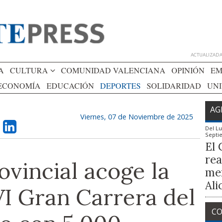
ACTUALIZADA 
A
CULTURA
COMUNIDAD VALENCIANA
OPINIÓN
EM
ECONOMÍA
EDUCACIÓN
DEPORTES
SOLIDARIDAD
UN
AG
Viernes, 07 de Noviembre de 2025
Del
Lu
Septi
El 
rea
ovincial acoge la
mem
Ali
 VI Gran Carrera del
CO