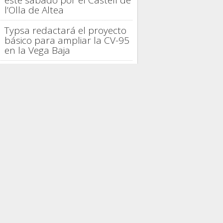
este sábado por el Castell de
l’Olla de Altea
Typsa redactará el proyecto
básico para ampliar la CV-95
en la Vega Baja
La provincia de Alicante logra
en julio su mejor ocupación
turística de 2026
La gastronomía española
distingue la trayectoria de
Casto Copete en Nou
Manolín
Alicante proyecta 42.000
viviendas, seis parques y un
tercer hospital
PRESAS