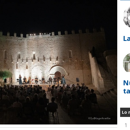
La
N
t
Lo 
1