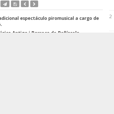
2
tradicional espectáculo piromusical a cargo de
.
úsica Antiga i Barroca de Peñíscola,
3
ncià de Cultura,
la Diputació de Castelló y el
 su programación el jueves 24 de julio, a las
Papa Luna.
4
eta y ampliada programación
hasta el 3 de
ertos, el tradicional piromusical, un
iciones de acceso libre.
5
 festival es el concierto de Collegium
X Festival de Música Antiga i Barroca, dirigido por
a propuesta dramática y exuberante de
Bach y
EM
os exposiciones como actividades paralelas. La