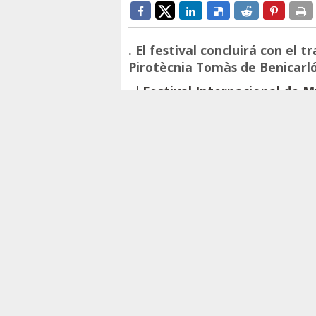
. El festival concluirá con el 
Pirotècnia Tomàs de Benicarló
El
Festival Internacional de M
organizado por el
Institut Vale
Ayuntamiento de Peñíscola, inicia
22.30 horas, en el
Castillo del 
El certamen propone una compl
agosto,
con nueve grandes conci
espectáculo familiar y dos expos
La primera de las propuestas del
Instrumentale junto al Cor del XX
Josep Vicent Balaguer,
con un
Vivaldi.
El festival cuenta también con d