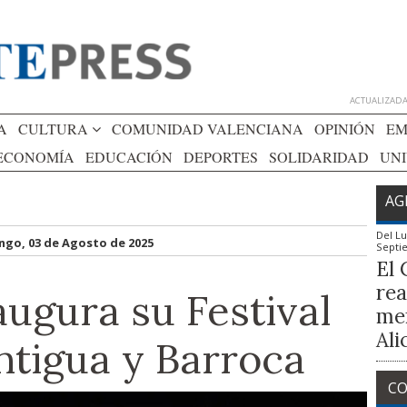
ACTUALIZADA 
A
CULTURA
COMUNIDAD VALENCIANA
OPINIÓN
EM
ECONOMÍA
EDUCACIÓN
DEPORTES
SOLIDARIDAD
UN
AG
Del
Lu
go, 03 de Agosto de 2025
Septi
El 
rea
augura su Festival
mem
Ali
ntigua y Barroca
CO