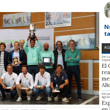
N
t
AG
Del
Lu
Septi
El 
rea
mem
Ali
Del
Ju
Agost
Exp
en 