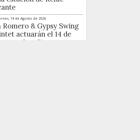
cante
ernes, 14 de Agosto de 2026
a Romero & Gypsy Swing
ntet actuarán el 14 de
sto en Las Cigarreras
ernes, 21 de Agosto de 2026
 Sara Gee & Ramblin’
t Band llegan el 21 de
sto al ciclo de Las
arreras
más visto...
Lo más comentado...
Dos fallecidos y dos heridos
en un accidente entre
Benissa y Dénia