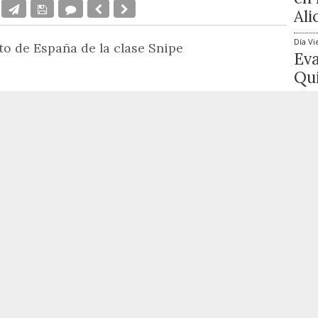
Ali
Día
Vi
to de España de la clase Snipe
Ev
Qui
ago
sputó en las aguas Santander la última edición
la clase Snipe,
con un gran éxito de
Día
Vi
 impecable a cargo del Real Club Marítimo de
The
Mat
ago
n estuvieron caracterizadas por unas suaves
Cig
 y 11 nudos de intensidad. El primer día se navegó
 que no superaron los 8 nudos de componente
ferentes presiones y muchos roles, que
Lo 
ica y hacían esforzarse al máximo a los
1
as, el comité decidió sacar la flota a mar abierto,
o su intensidad pero el campo de regatas siguió