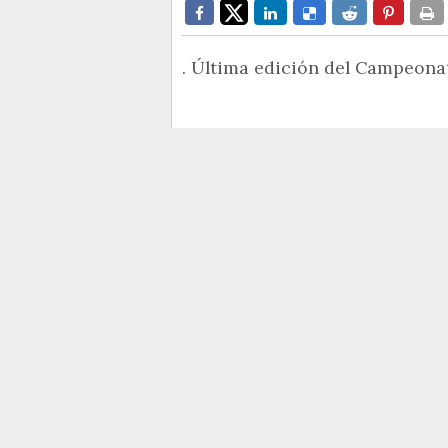
. Última edición del Campeona
Este pasado fin de semana se di
del
Campeonato de España de 
participación y una organización
Santander.
Las tres jornadas de competició
brisas que oscilaron entre los 8
dentro de la bahía con vientos
oeste y con muchas zonas de di
complicaban enormemente la táct
snipistas. En las otras dos jornad
donde el viento aumentó un poc
siendo complicado.