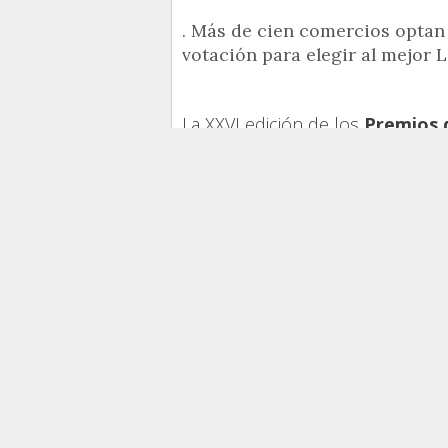
. Más de cien comercios optan 
votación para elegir al mejor 
La XXVI edición de los
Premios d
batido récord con 110 empresas d
inscritos que optan a los 17 ga
que se entregarán públicamente 
el Teatro Principal de Alicante.
Todas las empresas son candidat
Local 3.0 que desde hoy ya se p
preferido" entrando
en la web 
votación por parte del público e