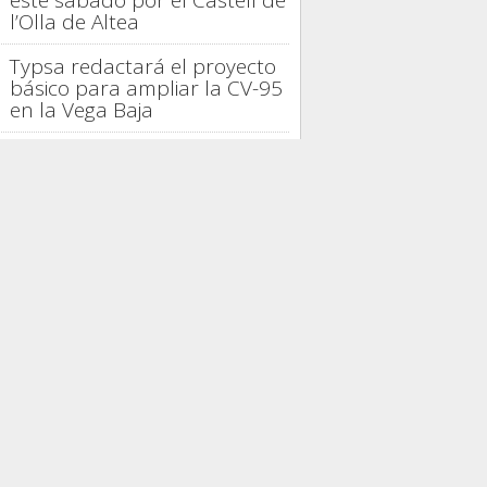
este sábado por el Castell de
l’Olla de Altea
Typsa redactará el proyecto
básico para ampliar la CV-95
en la Vega Baja
La provincia de Alicante logra
en julio su mejor ocupación
turística de 2026
La gastronomía española
distingue la trayectoria de
Casto Copete en Nou
Manolín
Alicante proyecta 42.000
viviendas, seis parques y un
tercer hospital
PRESAS