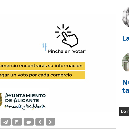
La
N
t
Lo 
1