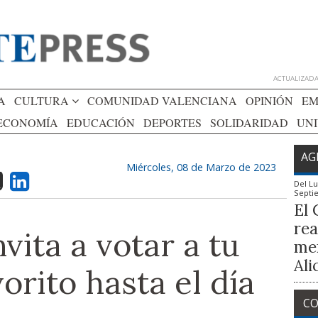
ACTUALIZADA 
A
CULTURA
COMUNIDAD VALENCIANA
OPINIÓN
EM
ECONOMÍA
EDUCACIÓN
DEPORTES
SOLIDARIDAD
UN
AG
Miércoles, 08 de Marzo de 2023
Del
Lu
Septi
El 
rea
nvita a votar a tu
mem
Ali
orito hasta el día
CO