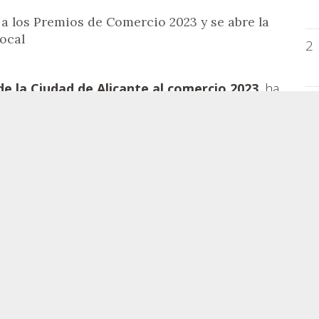
a los Premios de Comercio 2023 y se abre la
Local
2
e la Ciudad de Alicante al comercio 2023
, ha
3
e hostelería, comercio, artesanía y servicios
lardones con premios valorados en 35.000 euros,
en una gala prevista el próximo 21 de marzo, en
4
5
as para ganar el Premio ciudad de Alicante al
uede votar en el apartado "Vota a tu comercio
https://premiosdecomercio.alicante.es.
La
stá abierta hasta el día 19 de marzo.
EM