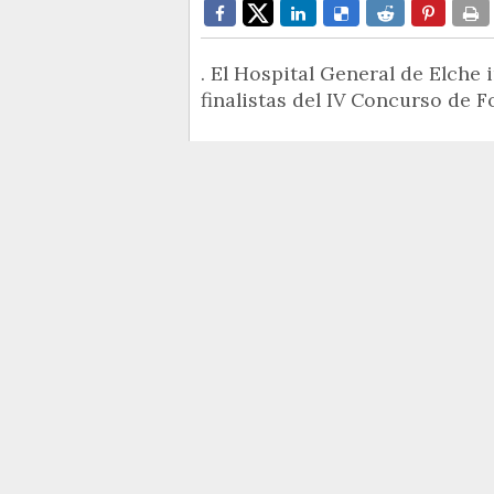
. El Hospital General de Elche
finalistas del IV Concurso de F
El Hospital General Universitari
fotos finalistas del IV concurs
oficialmente el próximo viernes 
Se trata de una exposición temp
hospital para que todo aquel qu
fotografías, ya que
más adelant
habitaciones de la 3ª planta 
especialidades de Cirugía, Me
A la inauguración asistirá el ger
Carlos Gosálbez, los/as organiz