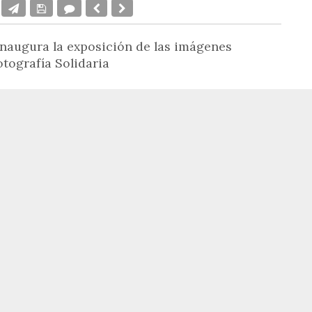
 inaugura la exposición de las imágenes
otografía Solidaria
o de Elche ha instalado la exposición de
las 40
o solidario,
una muestra que será inaugurada
20 de enero a las 12:00 horas.
oral que permanecerá en el vestíbulo del
e se desplace al centro pueda contemplar las
e se ubicarán de forma permanente en las
del hospital correspondiente a las
dicina Digestiva y Otorrinolaringología.
ente del Hospital General Universitario de Elche,
adores/as del concurso y algunos de los autores