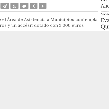
Ali
Día
Vi
e el Área de Asistencia a Municipios contempla
Ev
ros y un accésit dotado con 3.000 euros
Qui
ago
voca una nueva edición del
Premio Fernando
Día
Vi
The
ra coincidiendo con el
bicentenario
de la
Mat
iva, promovida por el diputado de Asistencia a
ago
ene como finalidad impulsar el desarrollo de
Cig
 administración local. El jurado del certamen
primer premio con una dotación de
10.000 euros
Lo 
remio tendrá carácter anual y ha explicado que
1
to de esta convocatoria internacional se
más afines a la esencia de la Diputación, que es