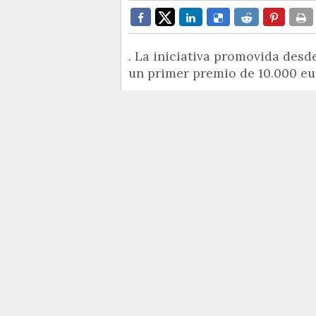
. La iniciativa promovida desd
un primer premio de 10.000 eu
La
Diputación de Alicante
con
Albi,
un galardón que se recupe
institución provincial. La iniciat
Municipios,
Javier Gutiérrez,
ti
proyectos que pongan en valor la
contempla la concesión de un 
y un accésit de 3.000 euros.
Gutiérrez ha anunciado que le p
"con la promoción y relanzamien
recupera uno de los galardones 