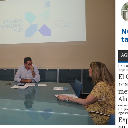
N
t
AG
Del
Lu
Septi
El 
rea
mem
Ali
Del
Ju
Agost
Exp
en 