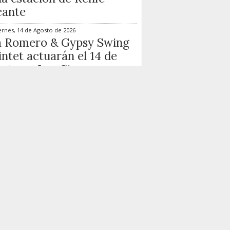
cante
ernes, 14 de Agosto de 2026
a Romero & Gypsy Swing
ntet actuarán el 14 de
sto en Las Cigarreras
ernes, 21 de Agosto de 2026
 Sara Gee & Ramblin’
t Band llegan el 21 de
sto al ciclo de Las
arreras
más visto...
Lo más comentado...
Barcala entrega al CD
Castellón el 30º Trofeo
Ciudad de Alicante