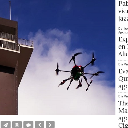
Pab
vie
jaz
Del
Ju
Agost
Exp
en 
Ali
Día
Vi
Ev
Qui
ago
Día
Vi
The
Mat
ago
Cig