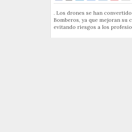
. Los drones se han convertid
Bomberos, ya que mejoran su c
evitando riesgos a los profesio
El Ayuntamiento de Alicante h
dos nuevos furgones de Polic
Bomberos
con la adquisición
suministro para adquirir
200 Equ
de intervención y botas en
Incendios
y Salvamento, con l
las unidades especializadas 
renovando y adquiriendo nuevos
de 310.024 euros.
Así lo ha explicado el concejal 