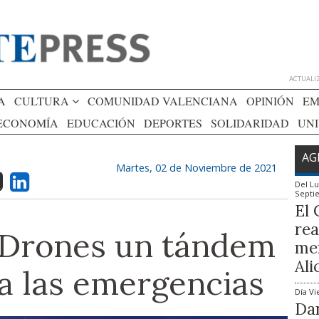
ACTUALIZ
A
CULTURA
COMUNIDAD VALENCIANA
OPINIÓN
EM
ECONOMÍA
EDUCACIÓN
DEPORTES
SOLIDARIDAD
UN
AG
Martes, 02 de Noviembre de 2021
Del
Lu
Septi
El 
rea
 Drones un tándem
mem
Ali
a las emergencias
Día
Vi
Dan