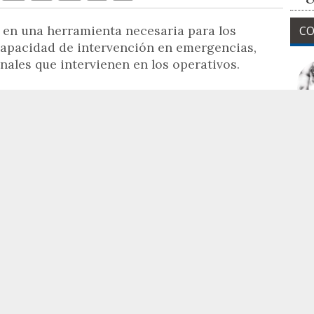
o en una herramienta necesaria para los
CO
apacidad de intervención en emergencias,
nales que intervienen en los operativos.
a aprobado en
junta de Gobierno
la compra de
ía Local
, ampliar la Unidad de Medios Aéreos de
La
 de
dos nuevos Drones
, así como contratar el
ipos de Protección Individual (EPI) y 60 trajes
 el Servicio de Prevención, Extinción de
os que se da un paso importante modernizando
con los mejores medios tecnológicos, así como
 vehículos y material que supone una
inversión
N
t
de
Seguridad, José Ramón González,
las nuevas