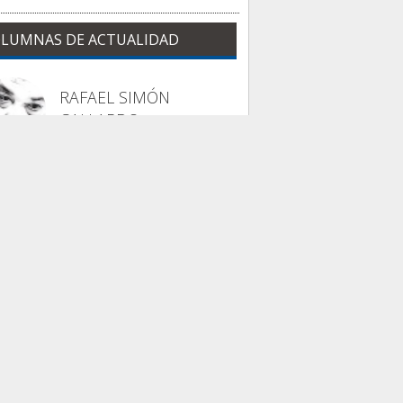
LUMNAS DE ACTUALIDAD
RAFAEL SIMÓN
GALLARDO
La columna de Trajano
 Odisea sin dioses...
INMA LARA VÁZQUEZ
Nuestra casa común
uestra casa común
ambién tiene fiebre