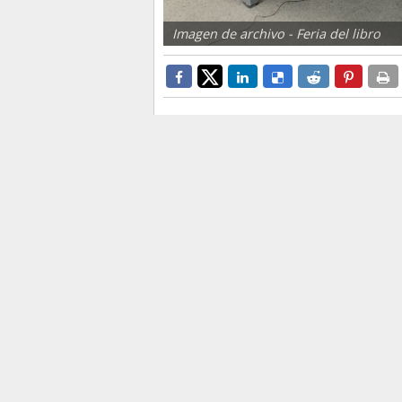
Imagen de archivo - Feria del libro
. La concejalía de cultura inco
Uno de contenido audiovisual, s
La
Concejalía de Cultura
de A
dado a conocer hoy la ofert
Abierta
, a desarrollar en el cu
compuesta de 53 actividades.
El edil de cultura, ha desta
clubes de lectura, 5 visitas e 
también desempeña la responsa