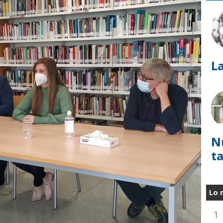
La
N
t
Lo 
1