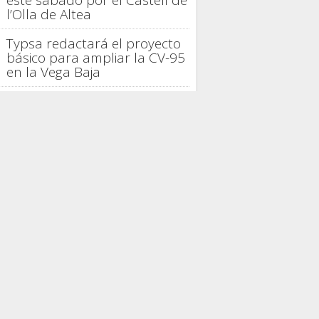
este sábado por el Castell de
l’Olla de Altea
Typsa redactará el proyecto
básico para ampliar la CV-95
en la Vega Baja
La provincia de Alicante logra
en julio su mejor ocupación
turística de 2026
La gastronomía española
distingue la trayectoria de
Casto Copete en Nou
Manolín
Alicante proyecta 42.000
viviendas, seis parques y un
tercer hospital
PRESAS