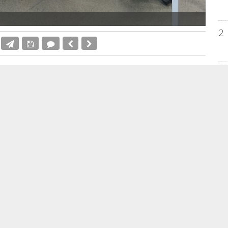
2
rpora en esta nueva edición 6 Clubs de lectura.
3
obre cine en Televisión, y 5 literarios.
4
licante, dirigida por
Antonio Manresa
(Cs), ha
a del programa municipal de
formación Aula
atrimestre de marzo - junio con una oferta on line
5
cado que su departamento propone 39 cursos, 6
itinerarios culturales y 3 charlas. Manresa, que
EM
bilidad como portavoz municipal, ha precisado