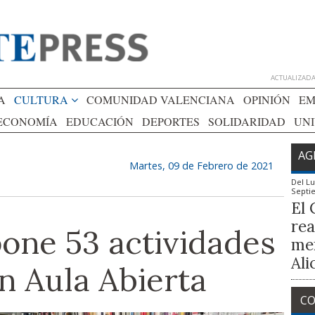
ACTUALIZADA 
A
CULTURA
COMUNIDAD VALENCIANA
OPINIÓN
EM
ECONOMÍA
EDUCACIÓN
DEPORTES
SOLIDARIDAD
UN
AG
Martes, 09 de Febrero de 2021
Del
Lu
Septi
El 
rea
one 53 actividades
mem
Ali
n Aula Abierta
CO