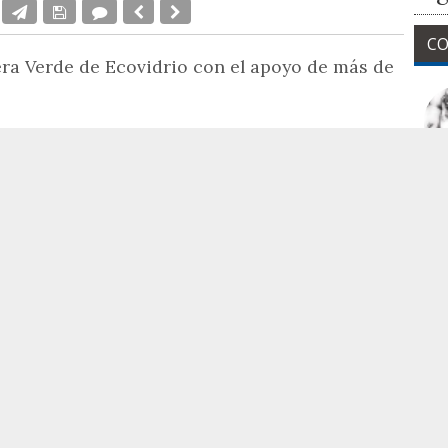
CO
era Verde de Ecovidrio con el apoyo de más de
erano en el Movimiento Banderas Verdes de
Ecovidrio
ocimiento obtenido en 2024 por su gestión del reciclaje de
La
hosteleros del municipio se han sumado a esta séptima
eforzar la recogida selectiva durante los meses de mayor
, reconoce el esfuerzo de los municipios costeros y del
ón de los residuos de vidrio, especialmente en verano,
N
ases en las zonas con mayor afluencia de visitantes.
era Verde en la campaña de 2024, un ejercicio en el que
t
io con 6.726 toneladas. Ese dato convirtió a
Alicante
 España con mayor crecimiento en la recogida selectiva
 del 6%.