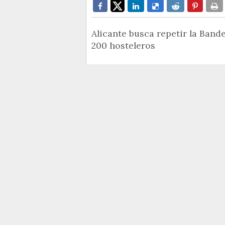
Alicante busca repetir la Band
200 hosteleros
Alicante
vuelve a participar este v
con el objetivo de revalidar el recon
vidrio. Más de 200 establecimientos 
edición de la campaña, centrada en r
actividad turística.
La iniciativa, impulsada por
Ecovidrio
sector hostelero en la correcta gesti
cuando aumenta la generación de env
El municipio alicantino logró la Band
alcanzó su récord de recogida de vidr
en la segunda capital de provincia de
de estos envases, con un incremento