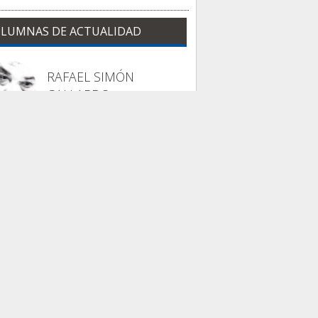
LUMNAS DE ACTUALIDAD
RAFAEL SIMÓN
GALLARDO
La columna de Trajano
 Odisea sin dioses...
INMA LARA VÁZQUEZ
Nuestra casa común
uestra casa común
ambién tiene fiebre