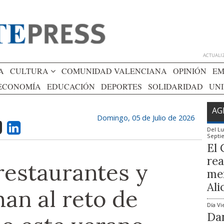
ACTUALIZ
A
CULTURA
COMUNIDAD VALENCIANA
OPINIÓN
EM
ECONOMÍA
EDUCACIÓN
DEPORTES
SOLIDARIDAD
UN
AG
Domingo, 05 de Julio de 2026
Del
Lu
Septi
El 
rea
restaurantes y
mem
Ali
an al reto de
Día
Vi
Dan