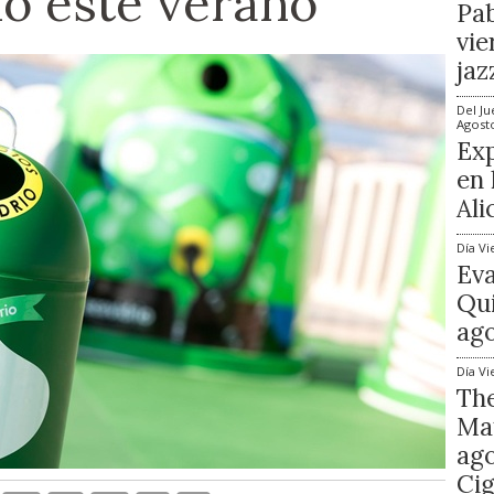
rio este verano
Pab
vie
jaz
Del
Ju
Agost
Exp
en 
Ali
Día
Vi
Ev
Qui
ago
Día
Vi
The
Mat
ago
Cig