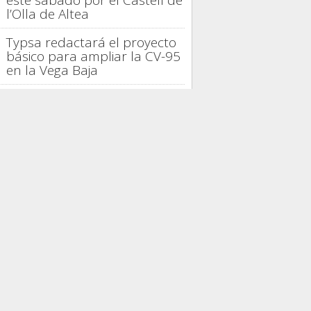
este sábado por el Castell de
l’Olla de Altea
Typsa redactará el proyecto
básico para ampliar la CV-95
en la Vega Baja
La provincia de Alicante logra
en julio su mejor ocupación
turística de 2026
La gastronomía española
distingue la trayectoria de
Casto Copete en Nou
Manolín
Alicante proyecta 42.000
viviendas, seis parques y un
tercer hospital
PRESAS