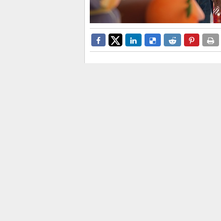
El jefe del Consell visita el m
artista Ausias Estrugo
El president de la Generalitat,
Juanfr
monumentos más destacados de las Ho
Ángeles-Felipe Bergé
, vencedora d
donde se encuentra el Ninot Indultat
La primera parada del jefe del Consell
hoguera infantil ha conseguido el máx
una obra del artista
Ausias Estrug
acompañado por el alcalde de Alican
integrantes de la comisión por el re