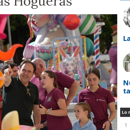
las Hogueras
La
N
t
Lo 
1