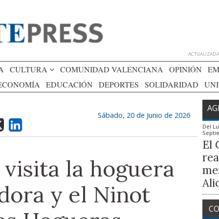
ACTUALIZADA 
A
CULTURA
COMUNIDAD VALENCIANA
OPINIÓN
EM
ECONOMÍA
EDUCACIÓN
DEPORTES
SOLIDARIDAD
UN
AG
Sábado, 20 de Junio de 2026
Del
Lu
Septi
El 
rea
 visita la hoguera
mem
Ali
adora y el Ninot
CO