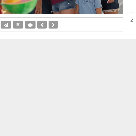
2
onumento, titulado 'Mediterrànea', obra del
3
4
an Pérez Llorca
, ha recorrido este sábado dos de los
gueras 2026 en Alicante: la hoguera infantil de
e la categoría Especial, y la foguera
Diputació-Renfe
,
 de este año.
5
 ha sido en el distrito de
Ángeles-Felipe Bergé
, cuya
imo galardón de la categoría Especial con ‘Mediterrània’,
o Mañó
. Durante la visita,
Pérez Llorca
estuvo
te,
Luis Barcala
, y trasladó su felicitación a los
EM
conocimiento obtenido.