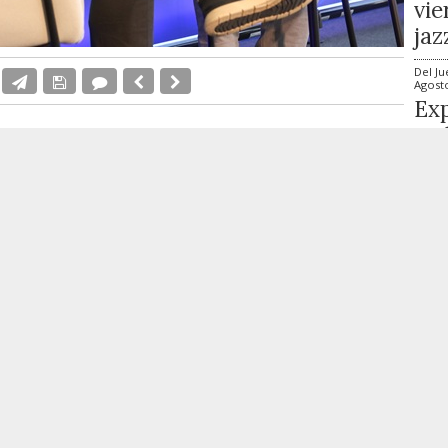
vie
jaz
Del
Ju
Agost
Exp
en 
mbién la puesta en marcha de nuevas
Ali
ntas bajas y medias.
Día
Vi
Ev
anfran Pérez Llorca
, ha avanzado que los
Qui
alitat situarán a la Comunitat Valenciana como
ago
gasto por estudiante, con una inversión prevista
Día
Vi
The
do también un aumento de unos 400 millones de
Mat
nfraestructuras educativas. Parte de ese
ago
tización de los centros docentes, una de las
Cig
evas cuentas autonómicas.