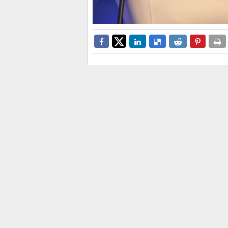
El president ha adelantado ta
deducciones en el IRPF para re
El president de la Generalitat,
Ju
nuevos Presupuestos de la Gener
la tercera autonomía con mayor 
de 7.600 euros por alumno.
El jefe del Consell ha anuncia
euros en la partida destinada a i
incremento se dirigirá a la clima
actuaciones incluidas en las nu