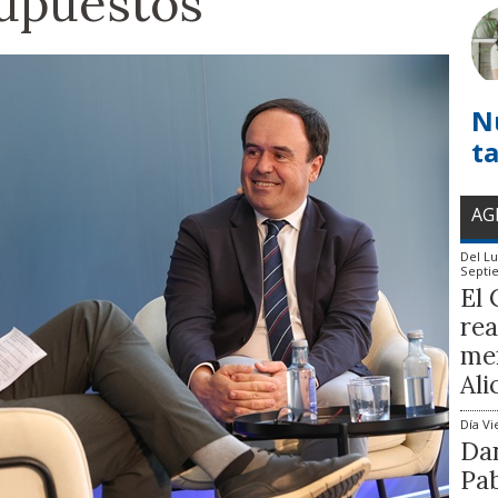
upuestos
N
t
AG
Del
Lu
Septi
El 
rea
mem
Ali
Día
Vi
Dan
Pab