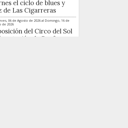
rnes el ciclo de blues y
z de Las Cigarreras
eves, 06 de Agosto de 2026
al
Domingo, 16 de
o de 2026
osición del Circo del Sol
la estación de Renfe
cante
ernes, 14 de Agosto de 2026
a Romero & Gypsy Swing
ntet actuarán el 14 de
sto en Las Cigarreras
ernes, 21 de Agosto de 2026
 Sara Gee & Ramblin’
t Band llegan el 21 de
sto al ciclo de Las
arreras