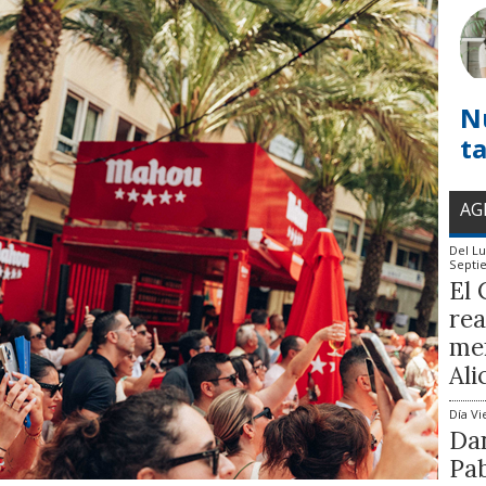
N
t
AG
Del
Lu
Septi
El 
rea
mem
Ali
Día
Vi
Dan
Pab