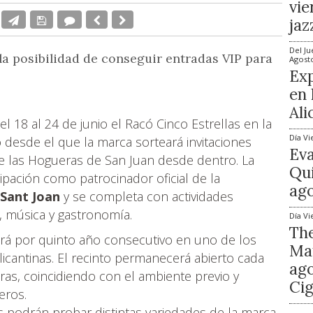
vie
jaz
Del
Ju
a posibilidad de conseguir entradas VIP para
Agost
Exp
en 
Ali
el 18 al 24 de junio el Racó Cinco Estrellas en la
Día
Vi
 desde el que la marca sorteará invitaciones
Ev
de las Hogueras de San Juan desde dentro. La
Qui
icipación como patrocinador oficial de la
ago
 Sant Joan
y se completa con actividades
a, música y gastronomía.
Día
Vi
The
lará por quinto año consecutivo en uno de los
Mat
licantinas. El recinto permanecerá abierto cada
ago
oras, coincidiendo con el ambiente previo y
Cig
eros.
s podrán probar distintas variedades de la marca,