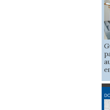
G
p
a
e
DO