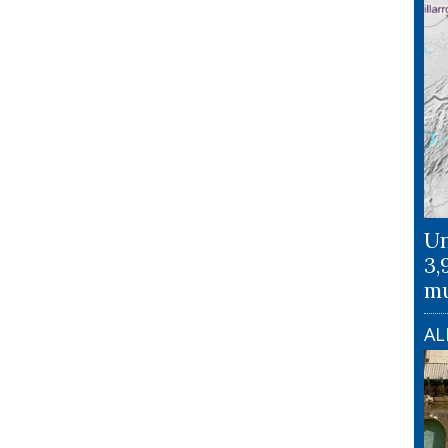
Un
3,
mu
AL