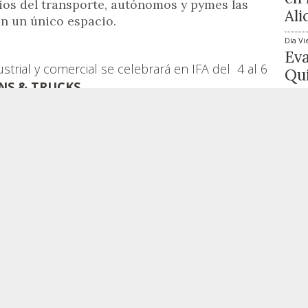
ios del transporte, autónomos y pymes las
Ali
en un único espacio.
Día
Vi
Ev
strial y comercial se celebrará en IFA del 4 al 6
Qui
ANS & TRUCKS
.
ago
Día
Vi
resarios del transporte, autónomos y
The
as
las últimas novedades del sector en un
Mat
y la colaboración de la Cámara de Comercio de
ago
a en proporcionar una visión completa de las
Cig
cado, incluyendo
vehículos eléctricos
para
Lo 
irá a una amplia gama de marcas líderes en
endo nombres destacados como
Peugeot,
1
Mercedes y Renault, etc.
Además, contará con la
ículos industriales como
Mercedes Trucks y