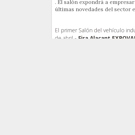
. El salón expondrá a empresar
últimas novedades del sector 
El primer Salón del vehículo indu
de abril -
Fira Alacant EXPOV
Esta feria pretende ofrecer a
emp
pequeñas y medianas empres
único espacio. Con el respaldo 
Alicante, la exposición se centr
opciones disponibles en el mer
reparto urbano.
El Salón EXPOVANS&TRUCKS reun
vehículos comerciales, incluy
Citroën, Opel, Nissan, Ford, 
presencia de fabricantes de veh