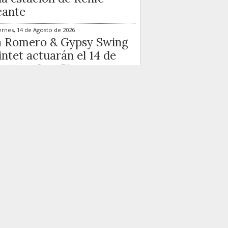
cante
ernes, 14 de Agosto de 2026
a Romero & Gypsy Swing
ntet actuarán el 14 de
sto en Las Cigarreras
ernes, 21 de Agosto de 2026
 Sara Gee & Ramblin’
t Band llegan el 21 de
sto al ciclo de Las
arreras
más visto...
Lo más comentado...
Barcala entrega al CD
Castellón el 30º Trofeo
Ciudad de Alicante