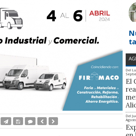
N
t
AG
Del
Lu
Septi
El 
rea
mem
Ali
Del
Ju
Agost
Exp
en 