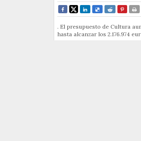
. El presupuesto de Cultura a
hasta alcanzar los 2.176.974 eur
La ampliación del MACA, la rehabi
del yacimiento del Parque de la
2022 del
área de Cultura del 
El presupuesto de Cultura aume
alcanzar los 2.176.974 euros.
El responsable de
Cultura, An
Espacio Séneca "esté adecuado al
para exposiciones, pero a nivel
alcanzar el 100% este año".