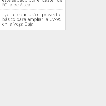
este sábado por el Castell de
l’Olla de Altea
Typsa redactará el proyecto
básico para ampliar la CV-95
en la Vega Baja
La provincia de Alicante logra
en julio su mejor ocupación
turística de 2026
La gastronomía española
distingue la trayectoria de
Casto Copete en Nou
Manolín
Alicante proyecta 42.000
viviendas, seis parques y un
tercer hospital
PRESAS