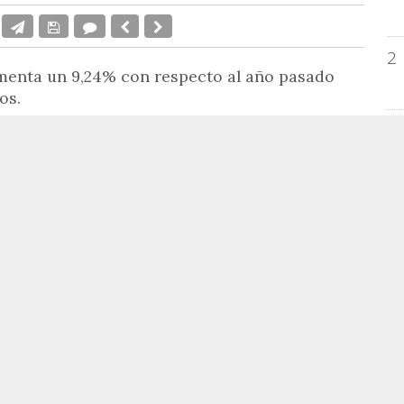
2
umenta un 9,24% con respecto al año pasado
os.
3
litación del Teatro Principal y la musealización
s Naciones son los principales proyectos para
4
Ayuntamiento de Alicante.
nta un 9,24% con respecto al año pasado hasta
5
tonio Manresa
, se compromete a que el nuevo
 100% este año". "Ya se está utilizando con éxito
 de infraestructuras estamos al 70% y queremos
EM