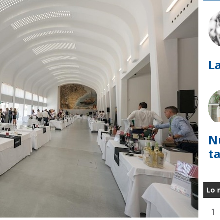
La
N
t
Lo 
1