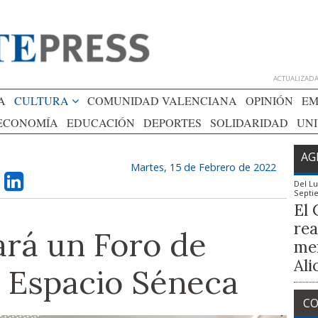
ACTUALIZADA 
A
CULTURA
COMUNIDAD VALENCIANA
OPINIÓN
EM
ECONOMÍA
EDUCACIÓN
DEPORTES
SOLIDARIDAD
UN
AG
Martes, 15 de Febrero de 2022
Del
Lu
Septi
El 
rea
ará un Foro de
mem
Ali
l Espacio Séneca
CO