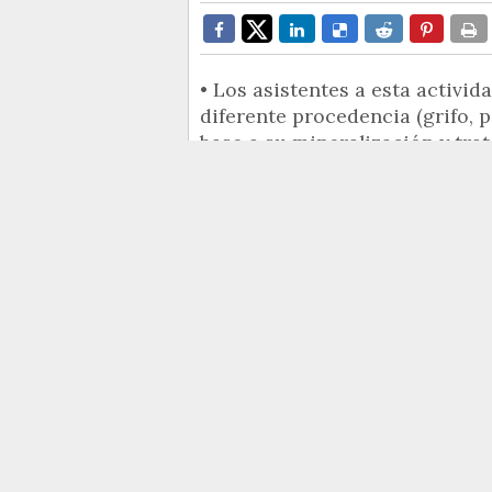
• Los asistentes a esta activi
diferente procedencia (grifo, 
base a su mineralización y tra
El Museo de Aguas de Alicante, h
actividad incluida en el festival
Alicante.
Esta singular cata ha estado diri
Laboratorio de Aguas, y ha cont
Arjona,
el actor
Luis Miguel Se
la periodista
Ana Poquet
y la i
por el director general de la co