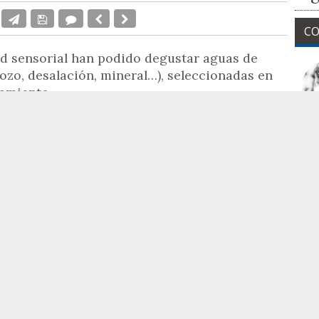
CO
dad sensorial han podido degustar aguas de
pozo, desalación, mineral…), seleccionadas en
tamiento.
La
a organizado una cata de agua "a ciegas", una
 de cine y gastronomía que tiene lugar estos días en
gida por
David Ribes
, responsable del
ado con la participación del humorista
Diego
N
guí
, el director de Gastro Cinema,
Vicente Seva
,
t
nfluencer alicantina,
Elena Vidal,
acompañados
mpañía,
Javier Díez.