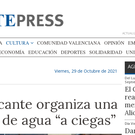
ACTUALIZ
A
CULTURA
COMUNIDAD VALENCIANA
OPINIÓN
EM
ECONOMÍA
EDUCACIÓN
DEPORTES
SOLIDARIDAD
UN
AG
Viernes, 29 de Octubre de 2021
Del
Lu
Septi
El 
rea
cante organiza una
mem
Ali
 de agua “a ciegas”
Día
Vi
Dan