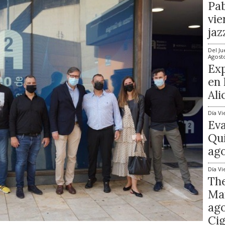
Pab
vie
jaz
Del
Ju
Agost
Exp
en 
Ali
Día
Vi
Ev
Qui
ago
Día
Vi
The
Mat
ago
Cig