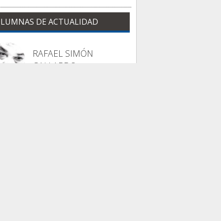
LUMNAS DE ACTUALIDAD
RAFAEL SIMÓN
GALLARDO
La columna de Trajano
 Odisea sin dioses...
INMA LARA VÁZQUEZ
Nuestra casa común
uestra casa común
ambién tiene fiebre