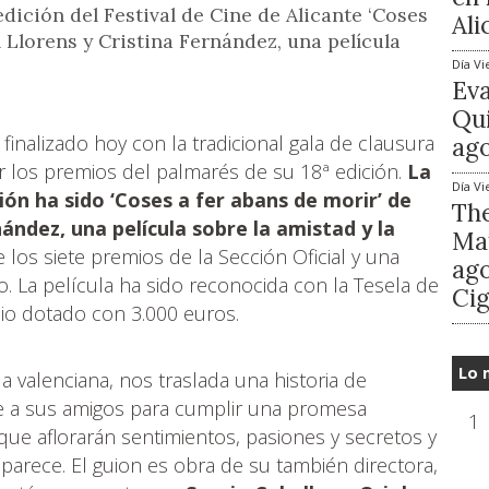
 edición del Festival de Cine de Alicante ‘Coses
Ali
 Llorens y Cristina Fernández, una película
Día
Vi
Ev
Qui
 finalizado hoy con la tradicional gala de clausura
ago
 los premios del palmarés de su 18ª edición.
La
Día
Vi
ión ha sido ‘Coses a fer abans de morir’ de
The
ández, una película sobre la amistad y la
Mat
los siete premios de la Sección Oficial y una
ago
. La película ha sido reconocida con la Tesela de
Cig
mio dotado con 3.000 euros.
Lo 
a valenciana, nos traslada una historia de
e a sus amigos para cumplir una promesa
1
que aflorarán sentimientos, pasiones y secretos y
parece. El guion es obra de su también directora,