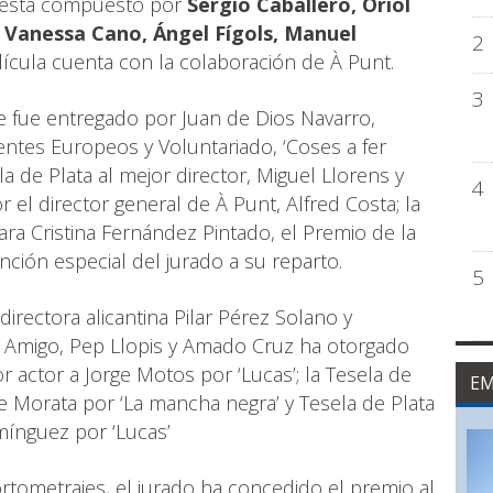
 está compuesto por
Sergio Caballero, Oriol
, Vanessa Cano, Ángel Fígols, Manuel
2
ícula cuenta con la colaboración de À Punt.
3
 fue entregado por Juan de Dios Navarro,
entes Europeos y Voluntariado, ‘Coses a fer
a de Plata al mejor director, Miguel Llorens y
4
 el director general de À Punt, Alfred Costa; la
ara Cristina Fernández Pintado, el Premio de la
ención especial del jurado a su reparto.
5
a directora alicantina Pilar Pérez Solano y
Amigo, Pep Llopis y Amado Cruz ha otorgado
r actor a Jorge Motos por ‘Lucas’; la Tesela de
EM
a de Morata por ‘La mancha negra’ y Tesela de Plata
omínguez por ‘Lucas’
rtometrajes, el jurado ha concedido el premio al