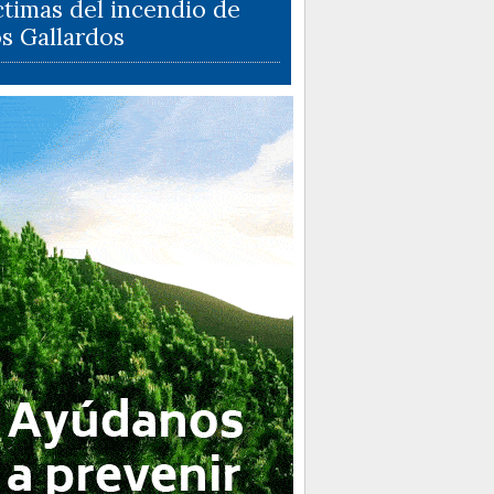
ctimas del incendio de
s Gallardos