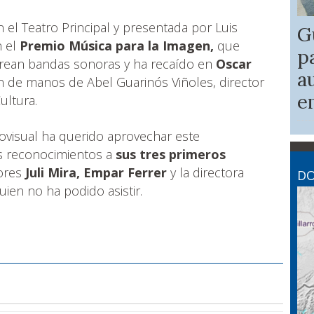
n el Teatro Principal y presentada por Luis
G
n el
Premio Música para la Imagen,
que
p
 crean bandas sonoras y ha recaído en
Oscar
a
ón de manos de Abel Guarinós Viñoles, director
e
ultura.
ovisual ha querido aprovechar este
os reconocimientos a
sus tres primeros
ores
Juli Mira, Empar Ferrer
y la directora
DO
quien no ha podido asistir.