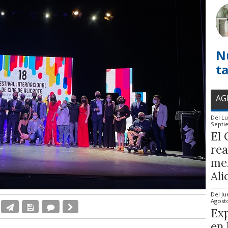
N
t
AG
Del
Lu
Septi
El 
rea
mem
Ali
Del
Ju
Agost
Exp
en 