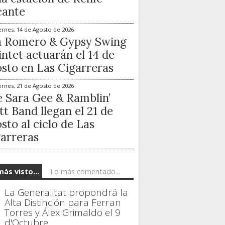
cante
ernes, 14 de Agosto de 2026
a Romero & Gypsy Swing
ntet actuarán el 14 de
sto en Las Cigarreras
ernes, 21 de Agosto de 2026
 Sara Gee & Ramblin’
t Band llegan el 21 de
sto al ciclo de Las
arreras
más visto...
Lo más comentado...
La Generalitat propondrá la
Alta Distinción para Ferran
Torres y Álex Grimaldo el 9
d'Octubre