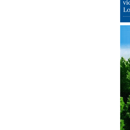
ví
Lo