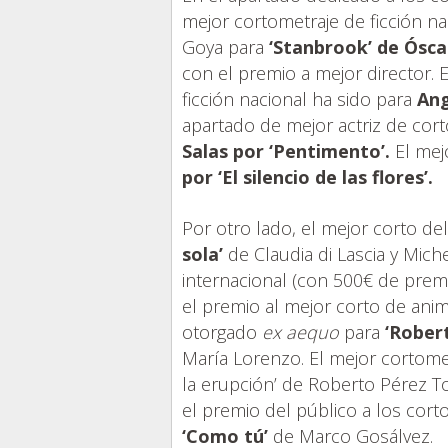
mejor cortometraje de ficción n
Goya para
‘Stanbrook’ de Ósca
con el premio a mejor director. 
ficción nacional ha sido para
Ang
apartado de mejor actriz de cor
Salas por ‘Pentimento’.
El mej
por ‘El silencio de las flores’.
Por otro lado, el mejor corto d
sola’
de Claudia di Lascia y Michel
internacional (con 500€ de prem
el premio al mejor corto de ani
otorgado
ex aequo
para
‘Rober
María Lorenzo. El mejor cortomet
la erupción’ de Roberto Pérez T
el premio del público a los cort
‘Como tú’
de Marco Gosálvez.