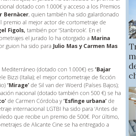
acional dotado con 1.000€ y acceso a los Premios
r Bernàcer
, quien también ha sido galardonado
El premio al mejor actor de cortometraje de
el Figols,
también por ‘Stanbrook’. En el
tometrajes el jurado lo ha otorgado a
Marina
T
or guion ha sido para
Julio Mas y Carmen Mas
m
de
el Mediterráneo (dotado con 1.000€) es
‘Bajar
c
e Bizzi (Italia); el mejor cortometraje de ficción
io)
‘Mirage’
de Sil van der Woerd (Países Bajos);
mación nacional (dotado también con 500 €) se ha
to’
de Carmen Córdoba y
‘Esfinge urbana’
de
raje internacional LGTBI ha sido para ‘Antes de
oledo que recibe un premio de 500€. Por último,
ometrajes de Alicante Cine se ha entregado a